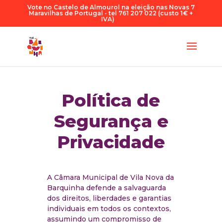
Vote no Castelo de Almourol na eleição nas Novas 7
Maravilhas de Portugal - tel 761 207 022 (custo 1€ +
IVA)
Política de
Segurança e
Privacidade
A Câmara Municipal de Vila Nova da
Barquinha defende a salvaguarda
dos direitos, liberdades e garantias
individuais em todos os contextos,
assumindo um compromisso de