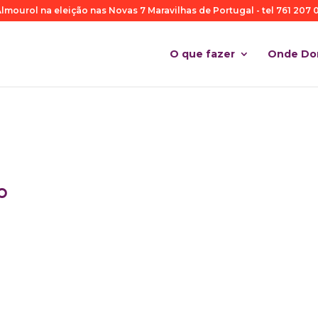
lmourol na eleição nas Novas 7 Maravilhas de Portugal - tel 761 207 0
O que fazer
Onde Do
o