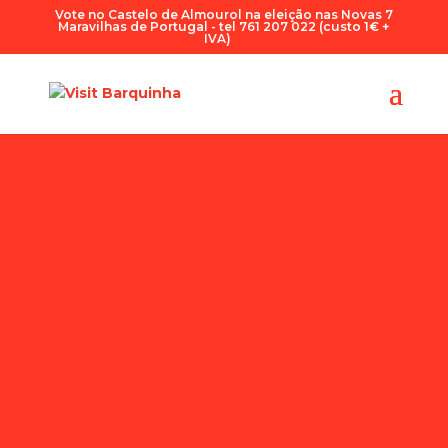
Vote no Castelo de Almourol na eleição nas Novas 7
Maravilhas de Portugal - tel 761 207 022 (custo 1€ +
IVA)