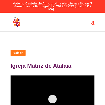
Vote no Castelo de Almourol na eleição nas Novas 7
Maravilhas de Portugal - tel 761 207 022 (custo 1€ +
IVA)
Voltar
Igreja Matriz de Atalaia