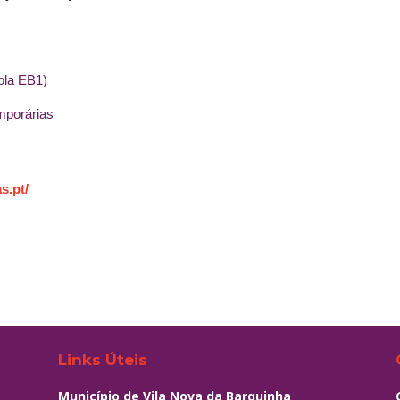
ola EB1)
mporárias
s.pt/
Links Úteis
Município de Vila Nova da Barquinha