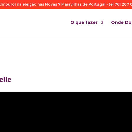
lmourol na eleição nas Novas 7 Maravilhas de Portugal - tel 761 207 0
O que fazer
Onde Do
elle