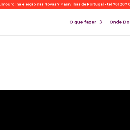
lmourol na eleição nas Novas 7 Maravilhas de Portugal - tel 761 207 0
O que fazer
Onde Do