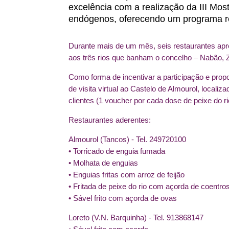
excelência com a realização da III Mos
endógenos, oferecendo um programa rec
Durante mais de um mês, seis restaurantes apre
aos três rios que banham o concelho – Nabão, Z
Como forma de incentivar a participação e propo
de visita virtual ao Castelo de Almourol, locali
clientes (1 voucher por cada dose de peixe do 
Restaurantes aderentes:
Almourol (Tancos) - Tel. 249720100
• Torricado de enguia fumada
• Molhata de enguias
• Enguias fritas com arroz de feijão
• Fritada de peixe do rio com açorda de coentro
• Sável frito com açorda de ovas
Loreto (V.N. Barquinha) - Tel. 913868147