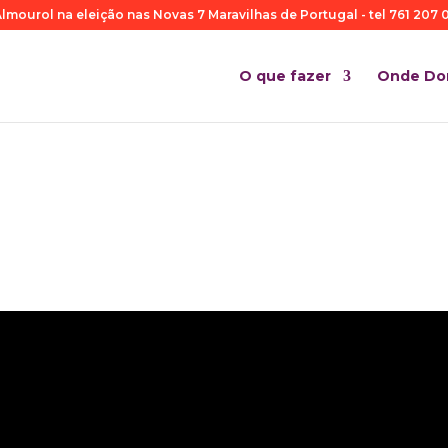
lmourol na eleição nas Novas 7 Maravilhas de Portugal - tel 761 207 0
O que fazer
Onde Do