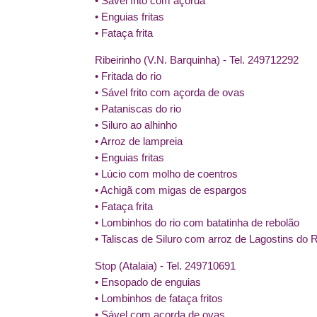
• Sável frito com açorda
• Enguias fritas
• Fataça frita
Ribeirinho (V.N. Barquinha) - Tel. 249712292
• Fritada do rio
• Sável frito com açorda de ovas
• Pataniscas do rio
• Siluro ao alhinho
• Arroz de lampreia
• Enguias fritas
• Lúcio com molho de coentros
• Achigã com migas de espargos
• Fataça frita
• Lombinhos do rio com batatinha de rebolão
• Taliscas de Siluro com arroz de Lagostins do 
Stop (Atalaia) - Tel. 249710691
• Ensopado de enguias
• Lombinhos de fataça fritos
• Sável com açorda de ovas