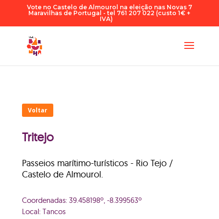
Vote no Castelo de Almourol na eleição nas Novas 7
Maravilhas de Portugal - tel 761 207 022 (custo 1€ +
IVA)
Voltar
Tritejo
Passeios marítimo-turísticos - Rio Tejo /
Castelo de Almourol.
Coordenadas: 39.458198º, -8.399563º
Local: Tancos