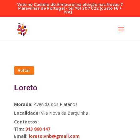
Vote no Castelo de Almourol na eleição nas Novas 7
Maravilhas de Portugal - tel 761 207 022 (custo 1€ +
IVA)
Voltar
Loreto
Morada:
Avenida dos Plátanos
Localidade:
Vila Nova da Barquinha
Contactos:
Tlm:
913 868 147
Email:
loreto.vnb@gmail.com