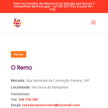
Vote no Castelo de Almourol na eleição nas Novas 7
Maravilhas de Portugal - tel 761 207 022 (custo 1€ +
IVA)
Voltar
O Remo
Morada:
Rua Benvinda da Conceição Pereira, 54F
Localidade:
Vila Nova da Barquinha
Contactos:
Tel:
249 710 700
Email:
restauranteoremo@hotmail.com