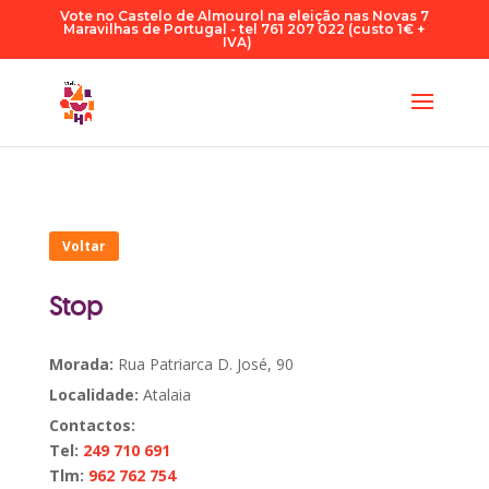
Vote no Castelo de Almourol na eleição nas Novas 7
Maravilhas de Portugal - tel 761 207 022 (custo 1€ +
IVA)
Voltar
Stop
Morada:
Rua Patriarca D. José, 90
Localidade:
Atalaia
Contactos:
Tel:
249 710 691
Tlm:
962 762 754