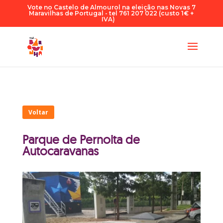
Vote no Castelo de Almourol na eleição nas Novas 7
Maravilhas de Portugal - tel 761 207 022 (custo 1€ +
IVA)
Voltar
Parque de Pernoita de
Autocaravanas